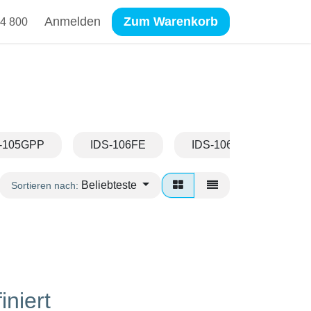
Anmelden
Zum Warenkorb
4 800
-105GPP
IDS-106FE
IDS-106GE
ID
Beliebteste
Sortieren nach:
iniert