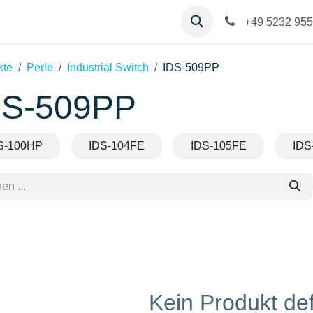
op
Kontakt
Hilfe
+49 5232 955
kte
Perle
Industrial Switch
IDS-509PP
DS-509PP
S-100HP
IDS-104FE
IDS-105FE
IDS
Kein Produkt def