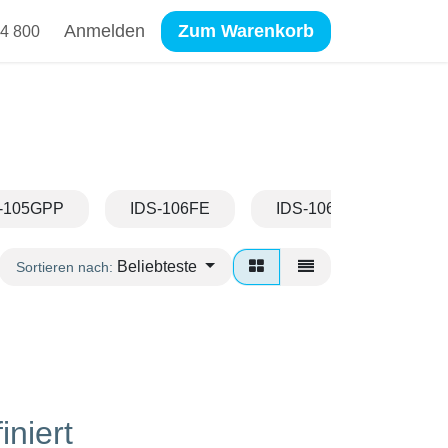
Anmelden
Zum Warenkorb
4 800
-105GPP
IDS-106FE
IDS-106GE
ID
Beliebteste
Sortieren nach:
iniert