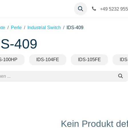
op
Kontakt
Hilfe
+49 5232 955
kte
Perle
Industrial Switch
IDS-409
DS-409
S-100HP
IDS-104FE
IDS-105FE
IDS
Kein Produkt def