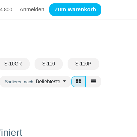
Anmelden
Zum Warenkorb
4 800
S-10GR
S-110
S-110P
S-110PP
Beliebteste
Sortieren nach:
iniert