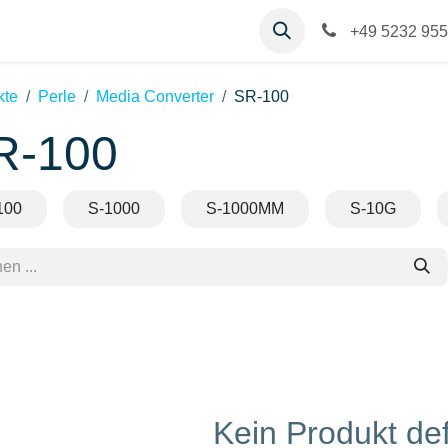
op
Kontakt
Hilfe
+49 5232 955
kte
Perle
Media Converter
SR-100
R-100
100
S-1000
S-1000MM
S-10G
Kein Produkt def