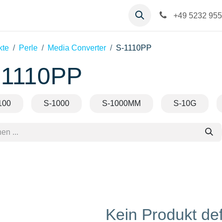
op
Kontakt
Hilfe
+49 5232 955
kte
Perle
Media Converter
S-1110PP
-1110PP
100
S-1000
S-1000MM
S-10G
Kein Produkt def