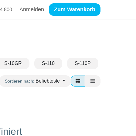
Anmelden
Zum Warenkorb
4 800
S-10GR
S-110
S-110P
S-110PP
Beliebteste
Sortieren nach:
iniert