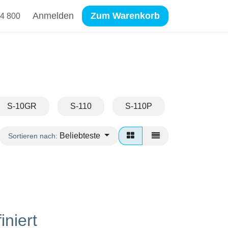
Anmelden
Zum Warenkorb
4 800
S-10GR
S-110
S-110P
S-110PP
Beliebteste
Sortieren nach:
iniert