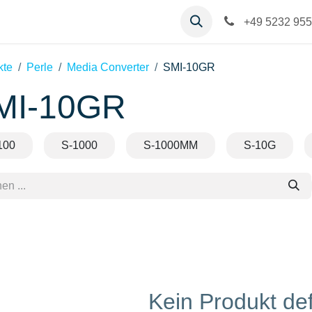
op
Kontakt
Hilfe
+49 5232 955
kte
Perle
Media Converter
SMI-10GR
MI-10GR
100
S-1000
S-1000MM
S-10G
Kein Produkt def