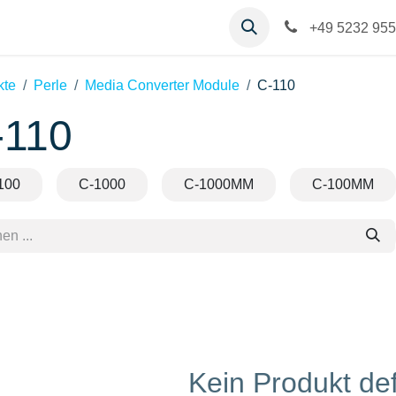
op
Kontakt
Hilfe
+49 5232 955
kte
Perle
Media Converter Module
C-110
-110
100
C-1000
C-1000MM
C-100MM
Kein Produkt def