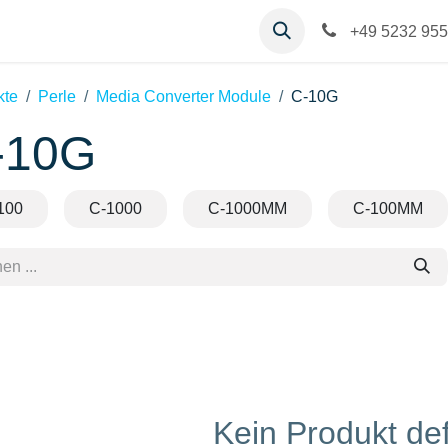
op
Kontakt
Hilfe
+49 5232 955
kte
Perle
Media Converter Module
C-10G
-10G
100
C-1000
C-1000MM
C-100MM
Kein Produkt def