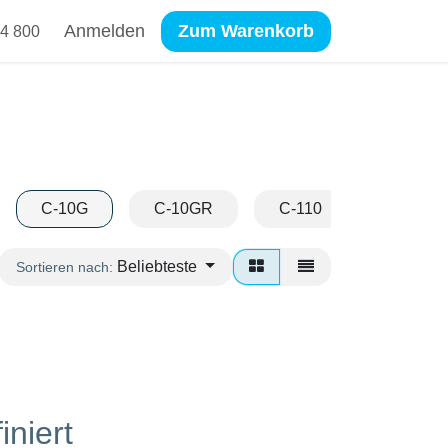
Anmelden
Zum Warenkorb
4 800
C-10G
C-10GR
C-110
C-1110
Beliebteste
Sortieren nach:
iniert