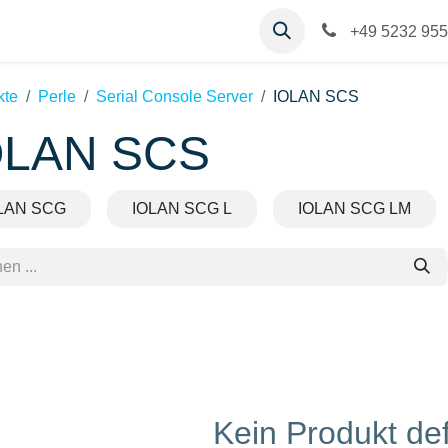
op
Kontakt
Hilfe
+49 5232 955
kte
Perle
Serial Console Server
IOLAN SCS
OLAN SCS
LAN SCG
IOLAN SCG L
IOLAN SCG LM
Kein Produkt def