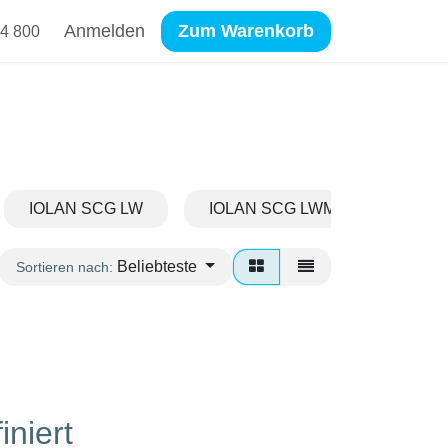
Anmelden
Zum Warenkorb
4 800
IOLAN SCG LW
IOLAN SCG LWM
IOLA
Beliebteste
Sortieren nach:
iniert